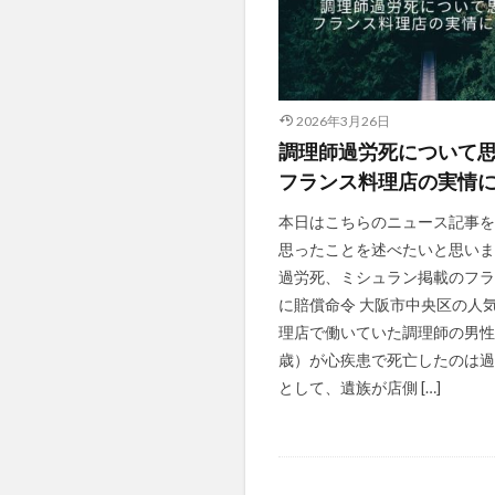
2026年3月26日
調理師過労死について
フランス料理店の実情
本日はこちらのニュース記事を
思ったことを述べたいと思いま
過労死、ミシュラン掲載のフラ
に賠償命令 大阪市中央区の人
理店で働いていた調理師の男性
歳）が心疾患で死亡したのは過
として、遺族が店側 […]