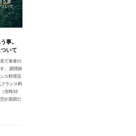
思う事。
について
見て筆者の
す。 調理師
ンス料理店
気フランス料
（当時33
労が原因だ