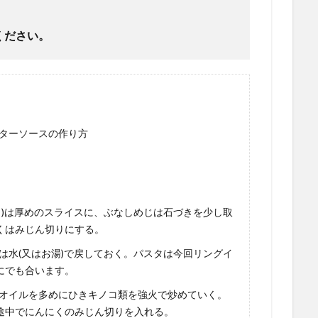
ください。
ターソースの作り方
も)は厚めのスライスに、ぶなしめじは石づきを少し取
くはみじん切りにする。
は水(又はお湯)で戻しておく。パスタは今回リングイ
にでも合います。
オイルを多めにひきキノコ類を強火で炒めていく。
途中でにんにくのみじん切りを入れる。