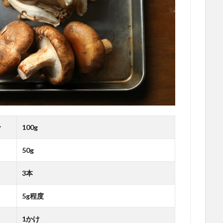
で
100g
50g
3本
5g程度
1かけ