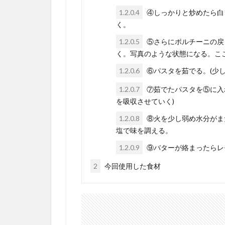
1.2.0.4
④しっかりと炒めたら白
く。
1.2.0.5
⑤さらにポルチーニの戻
く。写真のような状態になる。こ
1.2.0.6
⑥パスタを茹でる。(少し
1.2.0.7
⑦茹でたパスタを⑤に入
を吸収させていく)
1.2.0.8
⑧火を少し弱め水分がま
塩で味を調える。
1.2.0.9
⑨バターが絡まったらレ
2
今回使用した食材