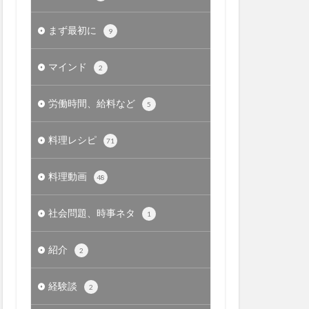
まず最初に
9
マインド
2
労働時間、給料など
5
料理レシピ
71
料理動画
48
社会問題、時事ネタ
1
紹介
2
経験談
2