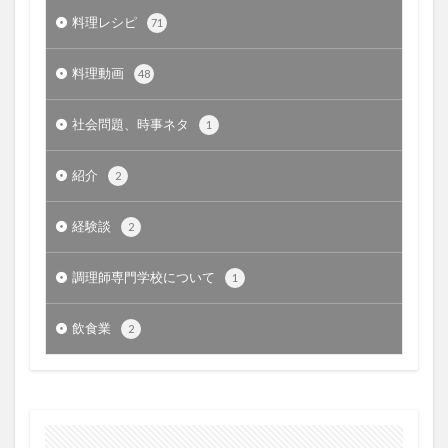
料理レシピ
71
料理動画
48
社会問題、時事ネタ
1
紹介
2
経験談
2
調理師専門学校について
1
飲食業
2