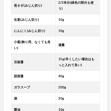
2/3本分(緑色の部分も使
長ネギ(みじん切り)
う)
生姜(みじん切り)
10g
にんにく(みじん切り)
10g
小葱(飾り用、なくても良
適量
い)
15g(辛くしたい場合はも
豆板醤
っと入れて良い)
甜面醤
40g
ガラスープ
300g
酒
30g
醤油
10g