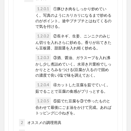
1.2.0.1
①豚ひき肉をしっかり炒めてい
く。写真のようにカリカリになるまで炒める
のがポイント。途中プチプチとはねてくるの
で気を付ける。
1.2.0.2
②長ネギ、生姜、ニンニクのみじ
ん切りを入れさらに炒める。香りが出てきた
ら豆板醤、甜面醤を入れ軽く炒める。
1.2.0.3
③酒、醤油、ガラスープを入れ沸
かし少し煮詰めていく。水溶き片栗粉でしっ
かりととろみをつける(豆腐が入るので固め
の濃度で良い)塩で味を調えておく。
1.2.0.4
④カットした豆腐を茹でていく。
茹でることで豆腐の食感がプリっとする。
1.2.0.5
⑤茹でた豆腐を③で作ったものと
合わせて最後にごま油をかけて完成。あれば
トッピングに小ねぎを。
2
オススメの調理用具