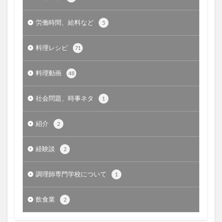
労働時間、給料など
5
料理レシピ
71
料理動画
48
社会問題、時事ネタ
1
紹介
2
経験談
2
調理師専門学校について
1
飲食業
2