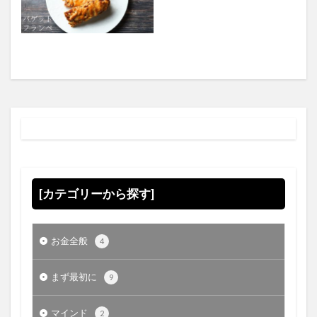
[カテゴリーから探す]
お金全般
4
まず最初に
9
マインド
2