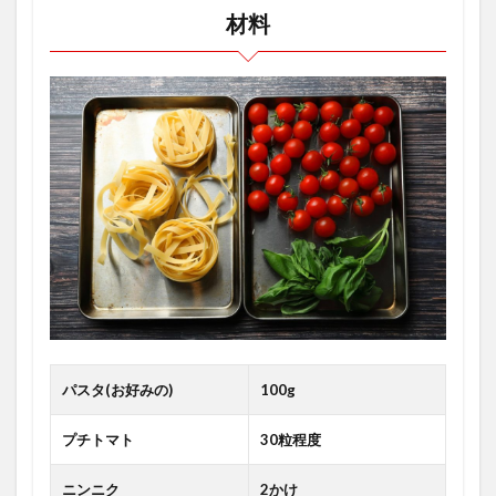
材料
パスタ(お好みの)
100g
プチトマト
30粒程度
ニンニク
2かけ