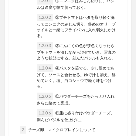
1.2.0.1
①ニンニクはみじん切りに、バジ
ルは適度な幅で切っておく。
1.2.0.2
②プチトマトはヘタを取り軽く洗
ってニンニクのみじん切り、多めのオリーブ
オイルと一緒にフライパンに入れ弱火にかけ
る。
1.2.0.3
③にんにくの色が茶色くなったら
プチトマトを潰しながら混ぜていき、写真の
ような状態にする。刻んだバジルも入れる。
1.2.0.4
④パスタを茹でる。少し硬めであ
げて、ソースと合わせる。ゆで汁も加え、絡
めていく。塩、白コショウで軽く味をつけ
る。
1.2.0.5
⑤パウダーチーズをたっぷり入れ
さらに絡めて完成。
1.2.0.6
⑥皿に盛り付けパウダーチーズ、
刻んだバジルを仕上げに。
2
チーズ卸、マイクロプレインについて