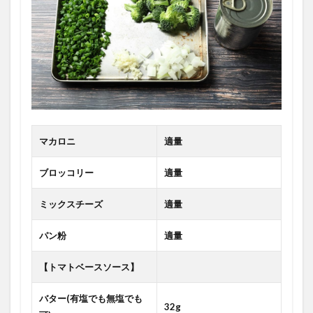
マカロニ
適量
ブロッコリー
適量
ミックスチーズ
適量
パン粉
適量
【トマトベースソース】
バター(有塩でも無塩でも
32g