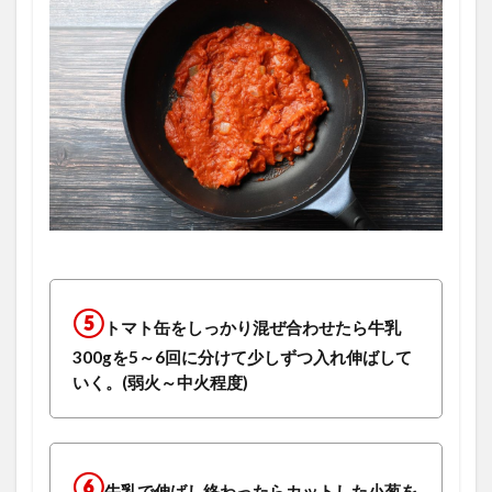
⑤
トマト缶をしっかり混ぜ合わせたら牛乳
300gを5～6回に分けて少しずつ入れ伸ばして
いく。(弱火～中火程度)
⑥
牛乳で伸ばし終わったらカットした小葱を