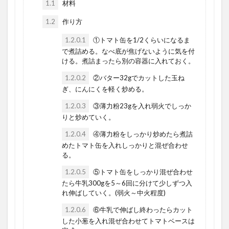
1.1
材料
1.2
作り方
1.2.0.1
①トマト缶を1/2くらいになるま
で煮詰める。なべ底が焦げないように気を付
ける。煮詰まったら別の容器に入れておく。
1.2.0.2
②バター32gでカットした玉ね
ぎ、にんにくを軽く炒める。
1.2.0.3
③薄力粉23gを入れ弱火でしっか
りと炒めていく。
1.2.0.4
④薄力粉をしっかり炒めたら煮詰
めたトマト缶を入れしっかりと混ぜ合わせ
る。
1.2.0.5
⑤トマト缶をしっかり混ぜ合わせ
たら牛乳300gを5～6回に分けて少しずつ入
れ伸ばしていく。(弱火～中火程度)
1.2.0.6
⑥牛乳で伸ばし終わったらカット
した小葱を入れ混ぜ合わせてトマトベースは