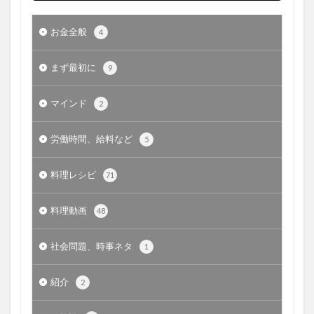
お金全般
4
まず最初に
9
マインド
2
労働時間、給料など
5
料理レシピ
71
料理動画
48
社会問題、時事ネタ
1
紹介
2