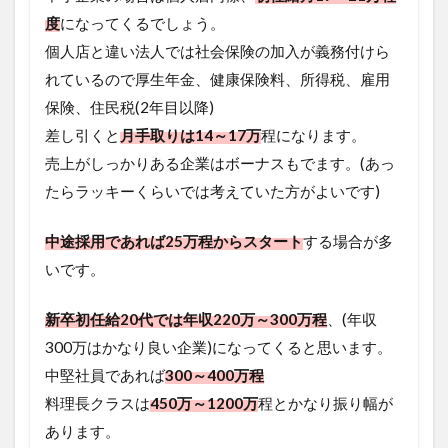
度
になってくるでしょう。
個人店と違い法人では社会保険の加入が義務付けら
れているので厚生年金、健康保険料、所得税、雇用
保険、住民税(2年目以降)
差し引くと
月手取りは14～17万
程になります。
売上がしっかりある企業はボーナスもでます。(あっ
たらラッキーくらいでは考えていた方がよいです)
中途採用であれば25万程からスタート
する場合が多
いです。
新卒初任給20代では年収220万～300万程
、(年収
300万はかなり良い企業)になってくると思います。
中堅社員であれば
300～400万程
料理長クラスは
450万～1200万
程とかなり振り幅が
あります。