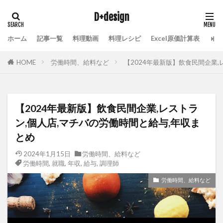
D+design
ホーム
記事一覧
料理動画
料理レシピ
Excel原価計算表
HOME
労働時間、給料など
【2024年最新版】飲食民間企業,
【2024年最新版】飲食民間企業,レストラ
ン,個人店,マチバの労働時間と給与,年収ま
とめ
2024年1月15日
労働時間、給料など
労働時間
,
就職
,
年収
,
給与
,
調理師
労働時間、給料など