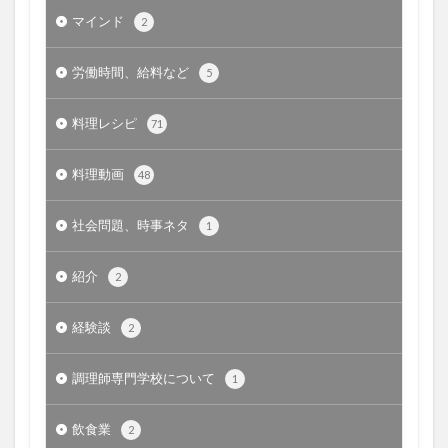
マインド
2
労働時間、給料など
5
料理レシピ
71
料理動画
48
社会問題、時事ネタ
1
紹介
2
経験談
2
調理師専門学校について
1
飲食業
2