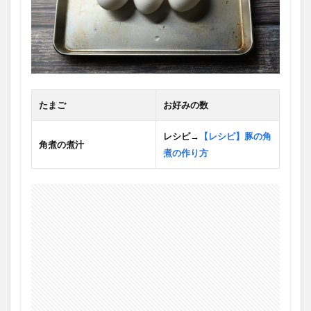
たまご
お好みの数
レシピ→
【レシピ】豚の角
角煮の煮汁
煮の作り方