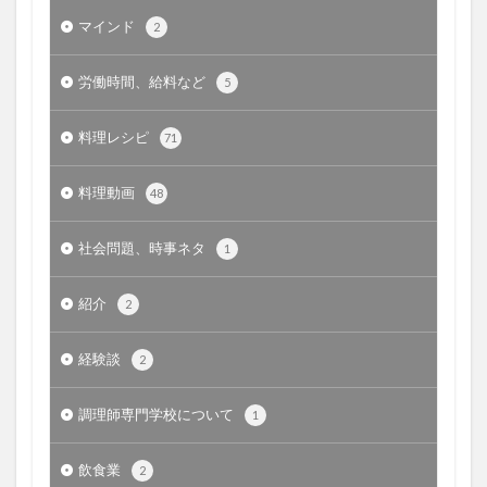
マインド
2
労働時間、給料など
5
料理レシピ
71
料理動画
48
社会問題、時事ネタ
1
紹介
2
経験談
2
調理師専門学校について
1
飲食業
2