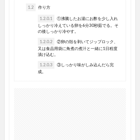
1.2
作り方
1.2.0.1
①沸騰したお湯にお酢を少し入れ
しっかり冷えている卵を6分30秒茹でる。そ
の後しっかり冷やす。
1.2.0.2
②卵の殻を剥いてジップロック、
又は食品用袋に角煮の煮汁と一緒に1日程度
漬け込む。
1.2.0.3
③しっかり味がしみ込んだら完
成。