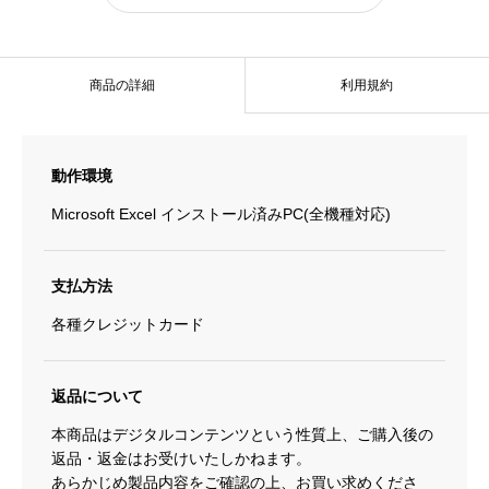
算
&
レ
商品の詳細
利用規約
シ
ピ
管
動作環境
理
Microsoft Excel インストール済みPC(全機種対応)
表
PRO
支払方法
版
【棚
各種クレジットカード
卸
分
返品について
析
本商品はデジタルコンテンツという性質上、ご購入後の
機
返品・返金はお受けいたしかねます。
能
あらかじめ製品内容をご確認の上、お買い求めくださ