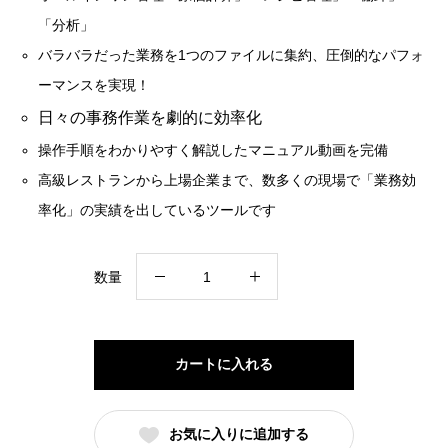
「分析」
バラバラだった業務を1つのファイルに集約、圧倒的なパフォ
ーマンスを実現！
日々の事務作業を劇的に効率化
操作手順をわかりやすく解説したマニュアル動画を完備
高級レストランから上場企業まで、数多くの現場で「業務効
率化」の実績を出しているツールです
エ
数量
ク
セ
ル
カートに入れる
原
価
お気に入りに追加する
計